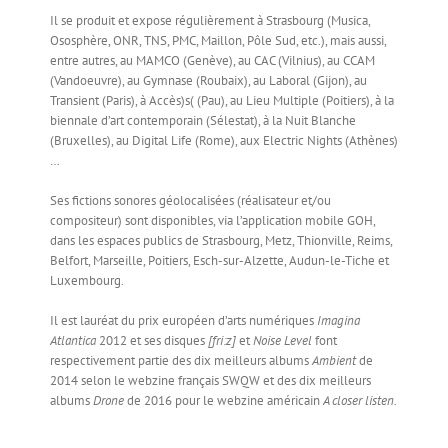
Il se produit et expose régulièrement à Strasbourg (Musica,
Ososphère, ONR, TNS, PMC, Maillon, Pôle Sud, etc.), mais aussi,
entre autres, au MAMCO (Genève), au CAC (Vilnius), au CCAM
(Vandoeuvre), au Gymnase (Roubaix), au Laboral (Gijon), au
Transient (Paris), à Accès)s( (Pau), au Lieu Multiple (Poitiers), à la
biennale d’art contemporain (Sélestat), à la Nuit Blanche
(Bruxelles), au Digital Life (Rome), aux Electric Nights (Athènes)
…
Ses fictions sonores géolocalisées (réalisateur et/ou
compositeur) sont disponibles, via l’application mobile GOH,
dans les espaces publics de Strasbourg, Metz, Thionville, Reims,
Belfort, Marseille, Poitiers, Esch-sur-Alzette, Audun-le-Tiche et
Luxembourg.
Il est lauréat du prix européen d’arts numériques
Imagina
Atlantica
2012 et ses disques
[fri:z]
et
Noise Level
font
respectivement partie des dix meilleurs albums
Ambient
de
2014 selon le webzine français SWQW et des dix meilleurs
albums
Drone
de 2016 pour le webzine américain
A closer listen.