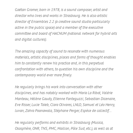
Gaëtan Gromer, born in 1978, is a sound composer, artist and
director who lives and works in Strasbourg. He is also artistic
director of Ensembles 2.2 (a creative sound studio particularly
active in the public space) and a member of the executive
committee and board of HACNUM (national network for hybrid arts
and digital cultures).
The amazing capacity of sound to resonate with numerous
materials, artistic disciplines, places and forms of thought enables
him to constantly renew his practice and, in this perpetual
confrontation with others, to question his own discipline and the
contemporary world ever more finely.
He regularly brings his work into conversation with other
disciplines, and has notably worked with Maria La Ribot, Valérie
Manteau, Hélène Gaudy, Etienne Fanteguzzi, Sebastian Dicenaire,
Eve Risser, Lucie Taïeb, Clara Olivares, LNLO, Samuel et Léo Henry,
luvan, Zahra Poonawala, Stéphane Perger, Espèce de collectif…
He regularly performs and exhibits in Strasbourg (Musica,
Ososphère, ONR, TNS, PMC, Maillon, Pôle Sud, etc.), as well as at