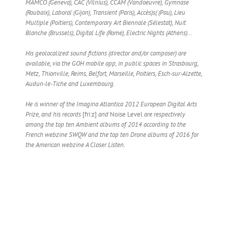
MAMCO (Geneva), CAC (Vilnius), CCAM (Vandoeuvre), Gymnase
(Roubaix), Laboral (Gijon), Transient (Paris), Accès)s( (Pau), Lieu
Multiple (Poitiers), Contemporary Art Biennale (Sélestat), Nuit
Blanche (Brussels), Digital Life (Rome), Electric Nights (Athens)…
​​His geolocalized sound fictions (director and/or composer) are
available, via the GOH mobile app, in public spaces in Strasbourg,
Metz, Thionville, Reims, Belfort, Marseille, Poitiers, Esch-sur-Alzette,
Audun-le-Tiche and Luxembourg.
He is winner of the Imagina Atlantica 2012 European Digital Arts
Prize, and his records
[fri:z]
and
Noise Level
are respectively
among the top ten Ambient albums of 2014 according to the
French webzine SWQW and the top ten Drone albums of 2016 for
the American webzine A Closer Listen.