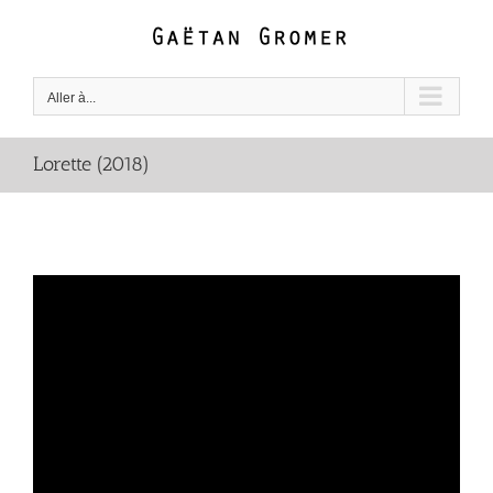
Passer
au
contenu
Aller à...
Lorette (2018)