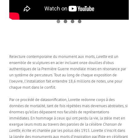
Relecture contemporaine du monument aux morts,
Lorette
est un
ensemble de sculptures en acier incluant onze douilles d’obus
authentiques de la Première Guerre mondiale mises en résonance par
un système de percuteurs. Tout au long de chaque exposition de
l’oeuvre, l’installation fait entendre 18,6 millions de notes, une pour
chaque mort dans le conflit.
Par ce procédé de datasonification, Lorette redonne corps à des
données de mortalité, tant de fois répétées mais devenues abstraites, si
énormes qu’elles dépassent nos facultés de représentations
immédiates. En hommage à ceux qui ont perdu la vie, la stèle met en
exergue leurs mots au travers des paroles de la célèbre
Chanson de
Lorette
, écrite et chantée par les poilus dès 1915. Lorette s’inscrit dans
la lignée des monuments aux morts d’inspiration pacifiste en célébrant