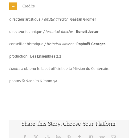
Credits
directeur artistique /
artistic director
:
Gaëtan Gromer
directeur technique /
technical director
:
Benoit Jester
conseiller historique /
historical advisor
:
Raphaël Georges
production :
Les Ensembles 2.2
Lorette
a obtenu le label officiel de la Mission du Centenaire.
photos © Naohiro Nimomiya
Share This Story, Choose Your Platform!
Facebook
X
Reddit
LinkedIn
WhatsApp
Tumblr
Pinterest
Vk
Email