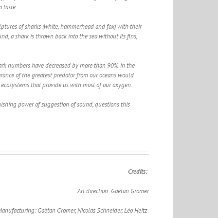
o taste.
ulptures of sharks (white, hammerhead and fox) with their
nd, a shark is thrown back into the sea without its fins,
ark numbers have decreased by more than 90% in the
rance of the greatest predator from our oceans would
 ecosystems that provide us with most of our oxygen.
nishing power of suggestion of sound, questions this
Credits:
Art direction: Gaëtan Gromer
anufacturing: Gaëtan Gromer, Nicolas Schneider, Léo Heitz