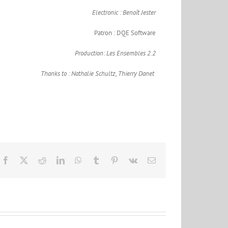
Electronic :
Benoît Jester
Patron : DQE Software
Production: Les Ensembles 2.2
Thanks to :
Nathalie Schultz, Thierry Danet
Facebook
X
Reddit
LinkedIn
WhatsApp
Tumblr
Pinterest
Vk
Email