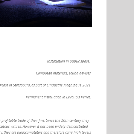
Installation in public space.
Composite materials, sound devices.
Place in Strasbourg, as part of
L’Industrie Magnifique
2021.
Permanent installation in Levallois Perret.
 profitable trade of their fins. Since the 10th century, they
culous virtues. However, it has been widely demonstrated
ary, they are bioaccumulators and therefore carry high levels