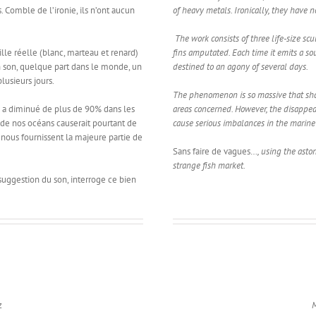
 Comble de l’ironie, ils n’ont aucun
of heavy metals. Ironically, they have n
The work consists of three life-size sc
lle réelle (blanc, marteau et renard)
fins amputated. Each time it emits a sou
n son, quelque part dans le monde, un
destined to an agony of several days.
lusieurs jours.
The phenomenon is so massive that sh
 a diminué de plus de 90% dans les
areas concerned. However, the disappea
 de nos océans causerait pourtant de
cause serious imbalances in the marine
nous fournissent la majeure partie de
Sans faire de vagues…
, using the asto
strange fish market.
 suggestion du son, interroge ce bien
z
M