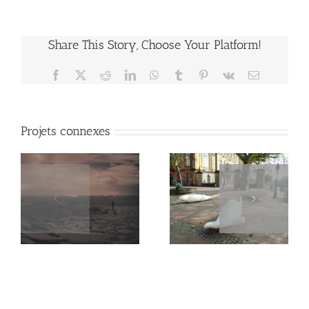
Share This Story, Choose Your Platform!
Facebook
X
Reddit
LinkedIn
WhatsApp
Tumblr
Pinterest
Vk
Email
Projets connexes
Sans faire de
Enapolis (2020)
vagues… (2021)