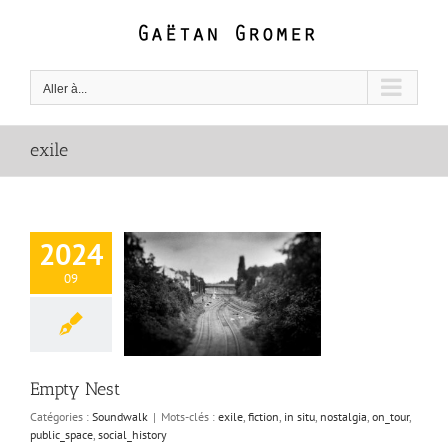
Passer
au
contenu
Aller à...
exile
2024
09
pty Nest
Empty Nest
Catégories :
Soundwalk
|
Mots-clés :
exile
,
fiction
,
in situ
,
nostalgia
,
on_tour
,
public_space
,
social_history