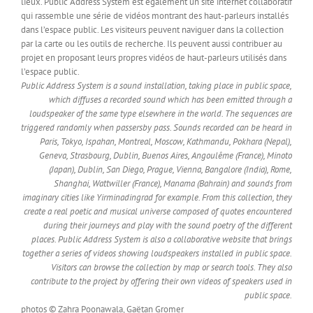
lieux. Public Address System est également un site internet collaboratif
qui rassemble une série de vidéos montrant des haut-parleurs installés
dans l’espace public. Les visiteurs peuvent naviguer dans la collection
par la carte ou les outils de recherche. Ils peuvent aussi contribuer au
projet en proposant leurs propres vidéos de haut-parleurs utilisés dans
l’espace public.
Public Address System is a sound installation, taking place in public space,
which diffuses a recorded sound which has been emitted through a
loudspeaker of the same type elsewhere in the world. The sequences are
triggered randomly when passersby pass. Sounds recorded can be heard in
Paris, Tokyo, Ispahan, Montreal, Moscow, Kathmandu, Pokhara (Nepal),
Geneva, Strasbourg, Dublin, Buenos Aires, Angoulême (France), Minoto
(Japan), Dublin, San Diego, Prague, Vienna, Bangalore (India), Rome,
Shanghai, Wattwiller (France), Manama (Bahrain) and sounds from
imaginary cities like Yirminadingrad for example. From this collection, they
create a real poetic and musical universe composed of quotes encountered
during their journeys and play with the sound poetry of the different
places. Public Address System is also a collaborative website that brings
together a series of videos showing loudspeakers installed in public space.
Visitors can browse the collection by map or search tools. They also
contribute to the project by offering their own videos of speakers used in
public space.
photos © Zahra Poonawala, Gaëtan Gromer