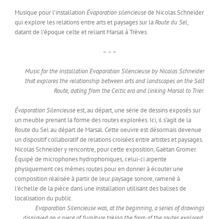
Musique pour l’installation
Évaporation silencieuse
de Nicolas Schneider
qui explore les relations entre arts et paysages sur la
Route du Sel
,
datant de l’époque celte et reliant Marsal à Trèves.
– – –
Music for the installation Evaporation Silencieuse by Nicolas Schneider
that explores the relationship between arts and landscapes on the Salt
Route, dating from the Celtic era and linking Marsal to Trier.
Évaporation Silencieuse
est, au départ, une série de dessins exposés sur
un meuble prenant la forme des routes explorées. Ici, il s’agit de la
Route du Sel au départ de Marsal. Cette oeuvre est désormais devenue
un dispositif collaboratif de relations croisées entre artistes et paysages.
Nicolas Schneider y rencontre, pour cette exposition, Gaëtan Gromer.
Équipé de microphones hydrophoniques, celui-ci arpente
physiquement ces mêmes routes pour en donner à écouter une
composition réalisée à partir de leur paysage sonore, ramené à
l’échelle de la pièce dans une installation utilisant des balises de
localisation du public.
Evaporation Silencieuse was, at the beginning, a series of drawings
displayed on a piece of furniture taking the form of the routes explored.