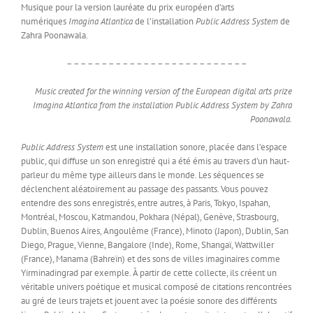
Musique pour la version lauréate du prix européen d’arts
numériques
Imagina Atlantica
de l’installation
Public Address System
de
Zahra Poonawala.
– – – – – – – – – – – – – – – – – – – – – – – – – –
Music created for the winning version of the European digital arts prize
Imagina Atlantica from the installation Public Address System by Zahra
Poonawala.
Public Address System
est une installation sonore, placée dans l’espace
public, qui diffuse un son enregistré qui a été émis au travers d’un haut-
parleur du même type ailleurs dans le monde. Les séquences se
déclenchent aléatoirement au passage des passants. Vous pouvez
entendre des sons enregistrés, entre autres, à Paris, Tokyo, Ispahan,
Montréal, Moscou, Katmandou, Pokhara (Népal), Genève, Strasbourg,
Dublin, Buenos Aires, Angoulême (France), Minoto (Japon), Dublin, San
Diego, Prague, Vienne, Bangalore (Inde), Rome, Shangaï, Wattwiller
(France), Manama (Bahreïn) et des sons de villes imaginaires comme
Yirminadingrad par exemple. À partir de cette collecte, ils créent un
véritable univers poétique et musical composé de citations rencontrées
au gré de leurs trajets et jouent avec la poésie sonore des différents