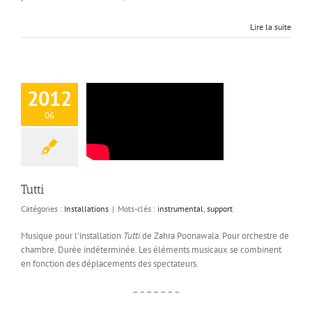
Lire la suite
2012
06
Tutti
Catégories :
Installations
|
Mots-clés :
instrumental
,
support
Musique pour l’installation
Tutti
de Zahra Poonawala. Pour orchestre de
chambre. Durée indéterminée. Les éléments musicaux se combinent
en fonction des déplacements des spectateurs.
– – – – – – –