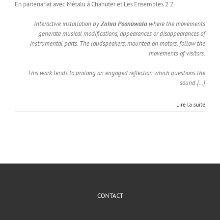
En partenariat avec Métalu à Chahuter et Les Ensembles 2.2
Interactive installation by
Zahra Poonawala
where the movements
generate musical modifications, appearances or disappearances of
instrumental parts. The loudspeakers, mounted on motors, follow the
movements of visitors.
This work tends to prolong an engaged reflection which questions the
sound […]
Lire la suite
CONTACT