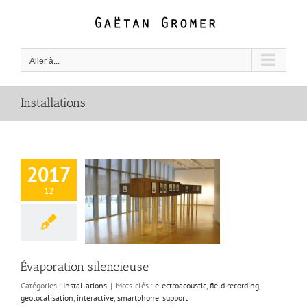
Passer
au
contenu
Aller à...
Installations
2017
12
aporation
lencieuse
Évaporation silencieuse
Catégories :
Installations
|
Mots-clés :
electroacoustic
,
field recording
,
geolocalisation
,
interactive
,
smartphone
,
support