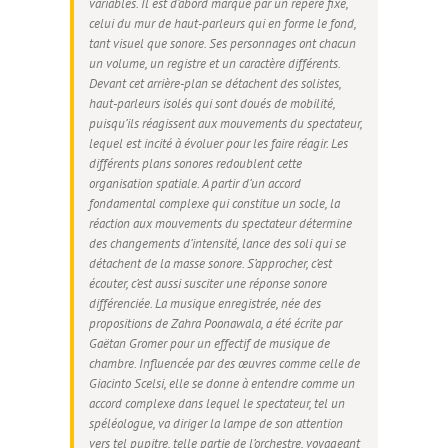
variables. Il est d’abord marqué par un repère fixe,
celui du mur de haut-parleurs qui en forme le fond,
tant visuel que sonore. Ses personnages ont chacun
un volume, un registre et un caractère différents.
Devant cet arrière-plan se détachent des solistes,
haut-parleurs isolés qui sont doués de mobilité,
puisqu’ils réagissent aux mouvements du spectateur,
lequel est incité à évoluer pour les faire réagir. Les
différents plans sonores redoublent cette
organisation spatiale. A partir d’un accord
fondamental complexe qui constitue un socle, la
réaction aux mouvements du spectateur détermine
des changements d’intensité, lance des soli qui se
détachent de la masse sonore. S’approcher, c’est
écouter, c’est aussi susciter une réponse sonore
différenciée. La musique enregistrée, née des
propositions de Zahra Poonawala, a été écrite par
Gaëtan Gromer pour un effectif de musique de
chambre. Influencée par des œuvres comme celle de
Giacinto Scelsi, elle se donne à entendre comme un
accord complexe dans lequel le spectateur, tel un
spéléologue, va diriger la lampe de son attention
vers tel pupitre, telle partie de l’orchestre, voyageant